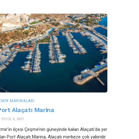
ZMIR MARINALARI
Port Alaçatı Marina
EYLÜL 6, 2021
zmir’in ilçesi Çeşme’nin güneyinde kalan Alaçatı’da yer
lan Port Alaçatı Marina, Alaçatı merkeze çok yakındır.