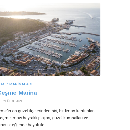
ZMIR MARINALARI
Çeşme Marina
EYLÜL 8, 2021
zmir’in en güzel ilçelerinden biri, bir liman kenti olan
eşme, mavi bayraklı plajları, güzel kumsalları ve
ınırsız eğlence hayatı ile...