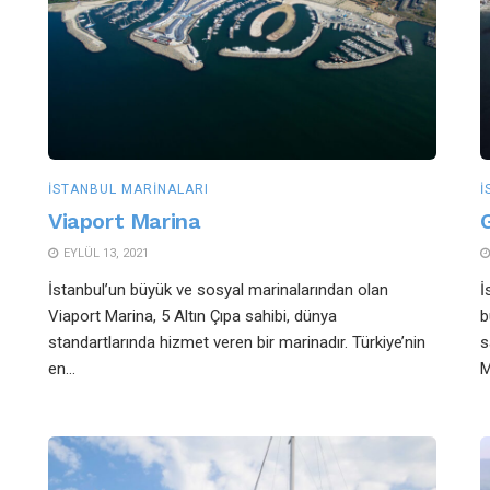
İSTANBUL MARINALARI
İ
Viaport Marina
EYLÜL 13, 2021
İstanbul’un büyük ve sosyal marinalarından olan
İ
Viaport Marina, 5 Altın Çıpa sahibi, dünya
b
standartlarında hizmet veren bir marinadır. Türkiye’nin
s
en...
M