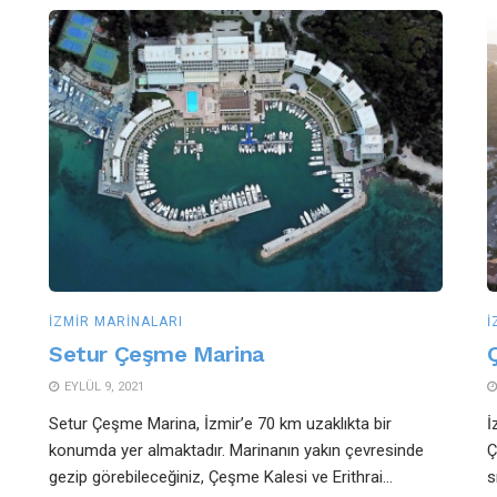
İZMIR MARINALARI
İ
Setur Çeşme Marina
EYLÜL 9, 2021
Setur Çeşme Marina, İzmir’e 70 km uzaklıkta bir
İ
konumda yer almaktadır. Marinanın yakın çevresinde
Ç
gezip görebileceğiniz, Çeşme Kalesi ve Erithrai...
s