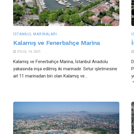
İSTANBUL MARINALARI
İ
Kalamış ve Fenerbahçe Marina
EYLÜL 14, 2021
Kalamış ve Fenerbahçe Marina, İstanbul Anadolu
D
yakasında inşa edilmiş iki marinadır. Setur işletmesine
P
ait 11 marinadan biri olan Kalamış ve...
y
“