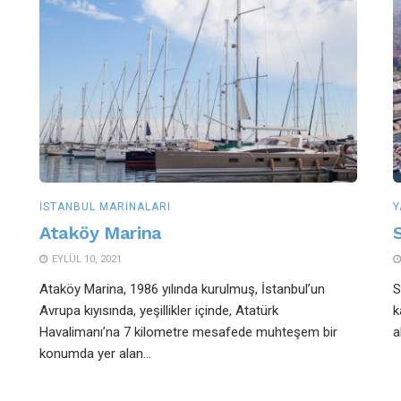
İSTANBUL MARINALARI
Y
Ataköy Marina
EYLÜL 10, 2021
Ataköy Marina, 1986 yılında kurulmuş, İstanbul’un
S
Avrupa kıyısında, yeşillikler içinde, Atatürk
k
Havalimanı’na 7 kilometre mesafede muhteşem bir
a
konumda yer alan...