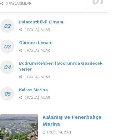
0 PAYLAŞIMLAR
Palamutbükü Limanı
0 PAYLAŞIMLAR
Gümbet Limanı
0 PAYLAŞIMLAR
Bodrum Rehberi | Bodrum’da Gezilecek
Yerler
0 PAYLAŞIMLAR
Kairos Marina
0 PAYLAŞIMLAR
Kalamış ve Fenerbahçe
Marina
EYLÜL 14, 2021