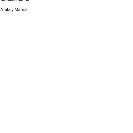
Ataköy Marina