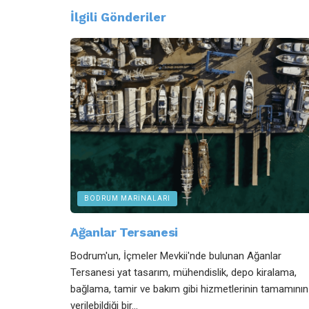
İlgili
Gönderiler
BODRUM MARINALARI
Ağanlar Tersanesi
Bodrum'un, İçmeler Mevkii'nde bulunan Ağanlar
Tersanesi yat tasarım, mühendislik, depo kiralama,
bağlama, tamir ve bakım gibi hizmetlerinin tamamının
verilebildiği bir...