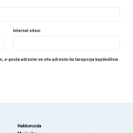
İnternet sitesi
, e-posta adresim ve site adresim bu tarayıcıya kaydedilsin.
Hakkımızda