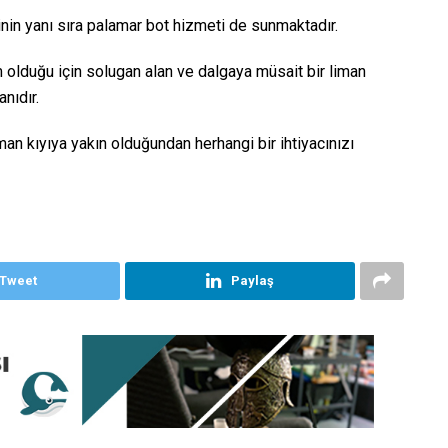
inin yanı sıra palamar bot hizmeti de sunmaktadır.
 olduğu için solugan alan ve dalgaya müsait bir liman
nıdır.
n kıyıya yakın olduğundan herhangi bir ihtiyacınızı
Tweet
Paylaş