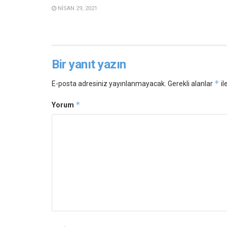
NISAN 29, 2021
Bir yanıt yazın
*
E-posta adresiniz yayınlanmayacak.
Gerekli alanlar
il
*
Yorum