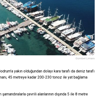
Gümbet Limanı
odrum’a yakın olduğundan dolayı kara tarafı da deniz tarafı
manı, 45 metreye kadar 200-230 tonoz ile yat bağlama
 şamandıralarla çevrili alanlarının dışında 5 ile 8 metre