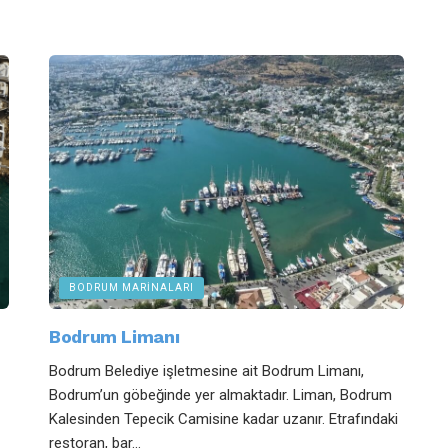
BODRUM MARINALARI
Bodrum Limanı
Bodrum Belediye işletmesine ait Bodrum Limanı,
Bodrum’un göbeğinde yer almaktadır. Liman, Bodrum
Kalesinden Tepecik Camisine kadar uzanır. Etrafındaki
restoran, bar...