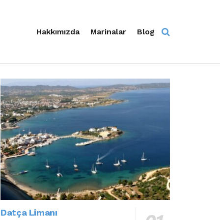
Hakkımızda
Marinalar
Blog
Datça Limanı