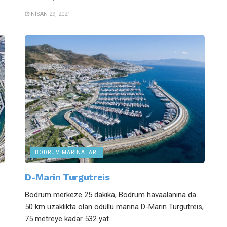
NISAN 29, 2021
BODRUM MARINALARI
D-Marin Turgutreis
Bodrum merkeze 25 dakika, Bodrum havaalanına da
50 km uzaklıkta olan ödüllü marina D-Marin Turgutreis,
75 metreye kadar 532 yat...