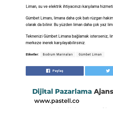
Liman, su ve elektrik ihtiyacınızı karşılama hizmet
Gümbet Limanı, limana daha çok batı rüzgarı hakim
olarak da bilinir. Bu yüzden liman daha çok yaz lima
Teknenizi Gümbet Limana bağlamak isterseniz, lima
merkeze inerek karşılayabilirsiniz.
Etiketler:
Bodrum Marinaları
Gümbet Liman
Paylaş