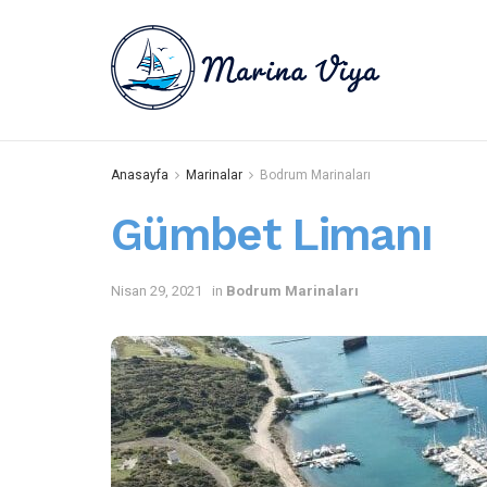
Anasayfa
Marinalar
Bodrum Marinaları
Gümbet Limanı
Nisan 29, 2021
in
Bodrum Marinaları