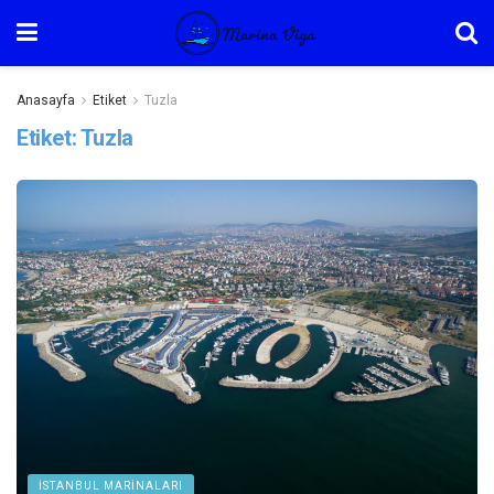
Anasayfa
Etiket
Tuzla
Etiket:
Tuzla
İSTANBUL MARINALARI